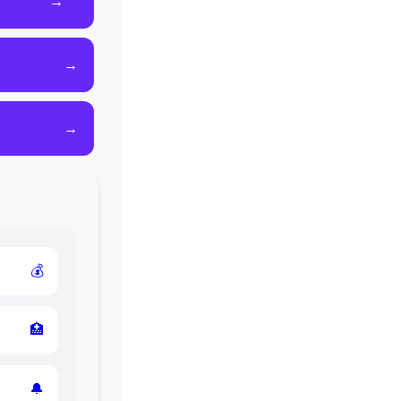
→
→
→
💰
🏥
🔔