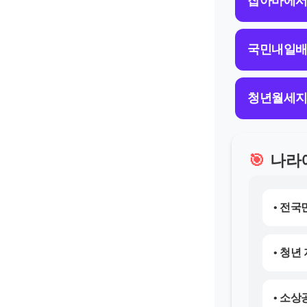
잡아바에서
국민내일배
청년월세지
🎯
나라
• 전국
• 청년
• 소