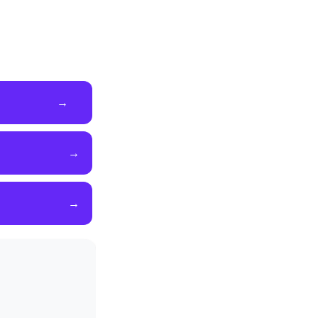
→
→
→